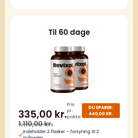
Til 60 dage
Pris
DU SPARER:
335,00 kr.
pr.
440,00 KR.
pakke
1.110,00 kr.
Indeholder 2 flasker – forsyning til 2
måneder