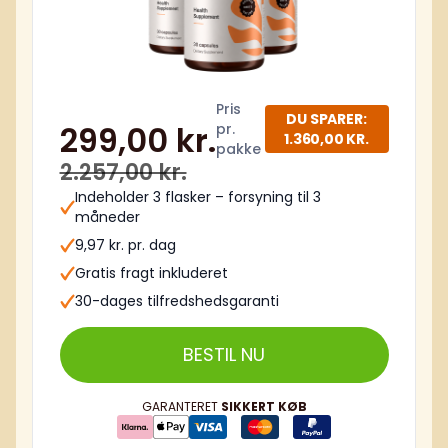
Pris
DU SPARER:
299,00 kr.
pr.
1.360,00 KR.
pakke
2.257,00 kr.
Indeholder 3 flasker – forsyning til 3
måneder
9,97 kr. pr. dag
Gratis fragt inkluderet
30-dages tilfredshedsgaranti
BESTIL NU
GARANTERET
SIKKERT KØB